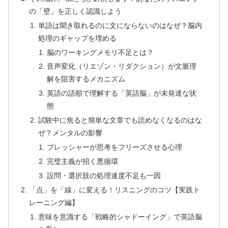
の「壁」を正しく認識しよう
単語は聞き取れるのに文にならないのはなぜ？脳内
処理のギャップを埋める
脳のワーキングメモリ不足とは？
音声変化（リエゾン・リダクション）が文脈理
解を阻害するメカニズム
英語の語順で理解する「英語脳」が未発達な状
態
試験中に焦ると簡単な文章でも読めなくなるのはな
ぜ？メンタルの影響
プレッシャーが思考をフリーズさせる心理
完璧主義が招く悪循環
設問・選択肢の処理速度不足も一因
「点」を「線」に変える！リスニングのコツ【実践ト
レーニング編】
意味を意識する「戦略的シャドーイング」で英語脳