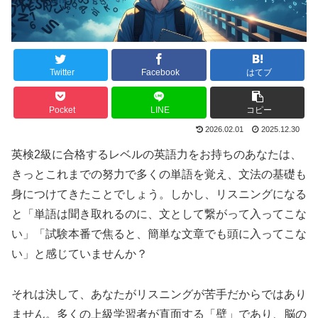
Twitter
Facebook
はてブ
Pocket
LINE
コピー
2026.02.01
2025.12.30
英検2級に合格するレベルの英語力をお持ちのあなたは、
きっとこれまでの努力で多くの単語を覚え、文法の基礎も
身につけてきたことでしょう。しかし、リスニングになる
と「単語は聞き取れるのに、文として繋がって入ってこな
い」「試験本番で焦ると、簡単な文章でも頭に入ってこな
い」と感じていませんか？
それは決して、あなたがリスニングが苦手だからではあり
ません。多くの上級学習者が直面する「壁」であり、脳の