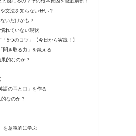
だと感じるの？その根本原因を徹底解剖！
語や文法を知らないせい？
らないだけかも？
が慣れていない現状
す「5つのコツ」【今日から実践！】
「聞き取る力」を鍛える
効果的なのか？
点
英語の耳と口」を作る
果的なのか？
」を意識的に学ぶ