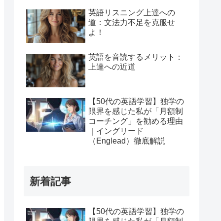
英語リスニング上達への
道：文法力不足を克服せ
よ！
英語を音読するメリット：
上達への近道
【50代の英語学習】独学の
限界を感じた私が「月額制
コーチング」を勧める理由
｜イングリード
（Englead）徹底解説
新着記事
【50代の英語学習】独学の