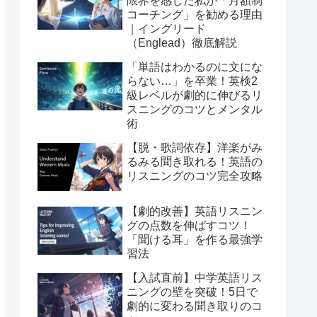
限界を感じた私が「月額制
コーチング」を勧める理由
｜イングリード
（Englead）徹底解説
「単語はわかるのに文にな
らない…」を卒業！英検2
級レベルが劇的に伸びるリ
スニングのコツとメンタル
術
【脱・歌詞依存】洋楽がみ
るみる聞き取れる！英語の
リスニングのコツ完全攻略
【劇的改善】英語リスニン
グの点数を伸ばすコツ！
「聞ける耳」を作る最強学
習法
【入試直前】中学英語リス
ニングの壁を突破！5日で
劇的に変わる聞き取りのコ