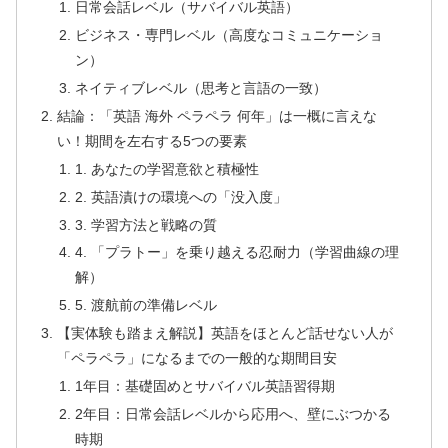
日常会話レベル（サバイバル英語）
ビジネス・専門レベル（高度なコミュニケーショ
ン）
ネイティブレベル（思考と言語の一致）
結論：「英語 海外 ペラペラ 何年」は一概に言えな
い！期間を左右する5つの要素
1. あなたの学習意欲と積極性
2. 英語漬けの環境への「没入度」
3. 学習方法と戦略の質
4. 「プラトー」を乗り越える忍耐力（学習曲線の理
解）
5. 渡航前の準備レベル
【実体験も踏まえ解説】英語をほとんど話せない人が
「ペラペラ」になるまでの一般的な期間目安
1年目：基礎固めとサバイバル英語習得期
2年目：日常会話レベルから応用へ、壁にぶつかる
時期