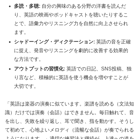
多読・多聴:
自分の興味のある分野の洋書を読んだ
り、英語の映画やポッドキャストを聴いたりするこ
とで、語彙力やリスニング力を自然に向上させられ
ます。
シャドーイング・ディクテーション:
英語の音を正確
に捉え、発音やリスニングを劇的に改善する効果的
な方法です。
アウトプットの習慣化:
英語での日記、SNS投稿、独
り言など、積極的に英語を使う機会を増やすことが
大切です。
「英語は楽器の演奏に似ています。楽譜を読める（文法知
識）だけでは演奏（会話）はできません。毎日触れて、音
を出し、失敗を繰り返し、耳で聞き、指を動かす。そうし
て初めて、心地よいメロディ（流暢な会話）が奏でられる
ようになります。」適切な練習法と継続が、上達への道を