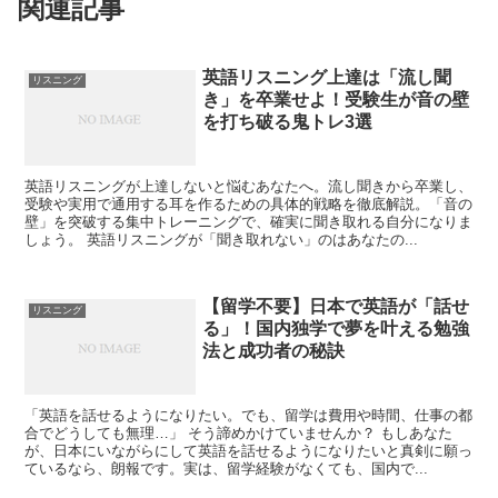
関連記事
英語リスニング上達は「流し聞
リスニング
き」を卒業せよ！受験生が音の壁
を打ち破る鬼トレ3選
英語リスニングが上達しないと悩むあなたへ。流し聞きから卒業し、
受験や実用で通用する耳を作るための具体的戦略を徹底解説。「音の
壁」を突破する集中トレーニングで、確実に聞き取れる自分になりま
しょう。 英語リスニングが「聞き取れない」のはあなたの...
【留学不要】日本で英語が「話せ
リスニング
る」！国内独学で夢を叶える勉強
法と成功者の秘訣
「英語を話せるようになりたい。でも、留学は費用や時間、仕事の都
合でどうしても無理…」 そう諦めかけていませんか？ もしあなた
が、日本にいながらにして英語を話せるようになりたいと真剣に願っ
ているなら、朗報です。実は、留学経験がなくても、国内で...