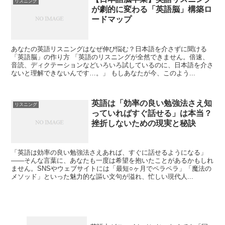
リスニング
が劇的に変わる「英語脳」構築ロ
ードマップ
あなたの英語リスニングはなぜ伸び悩む？日本語を介さずに聞ける
「英語脳」の作り方 「英語のリスニングが全然できません。倍速、
音読、ディクテーションなどいろいろ試しているのに、日本語を介さ
ないと理解できないんです…。」 もしあなたが今、このよう...
英語は「効率の良い勉強法さえ知
リスニング
っていればすぐ話せる」は本当？
挫折しないための現実と秘訣
「英語は効率の良い勉強法さえあれば、すぐに話せるようになる」
――そんな言葉に、あなたも一度は希望を抱いたことがあるかもしれ
ません。SNSやウェブサイトには「最短○ヶ月でペラペラ」「魔法の
メソッド」といった魅力的な謳い文句が溢れ、忙しい現代人...