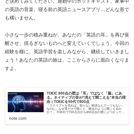
と決めてみてください。通勤中のポッドキャスト、家事中
の英語の音楽、寝る前の英語ニュースアプリ…どんな形で
も構いません。
小さな一歩の積み重ねが、あなたの「英語の耳」を再び覚
醒させ、揺るぎないものへと変えていくでしょう。今回の
経験を糧に、英語学習を楽しみながら、継続していきまし
ょう！あなたの英語の旅は、ここからさらに面白くなりま
すよ。
TOEIC 800点の壁は「耳」ではなく「脳」にあ
る。ネイティブの音が“消えて聞こえる”本当の理
由｜TOEICを50代で800点
「スクリプトを見れば、知らない単語なんて一つもない。
なのに、なぜ耳だけで聴くと、呪文のように聞こえるの
か？」 TOEICで700点台から800点台の壁にぶつかってい
る方の多くが、この絶望感に苛まれています。シャドーイ
note.com
ングを何百回繰り返しても、公式問題集を1.2倍速で回して
も、本番のPart 2で「……今の、何て言った...