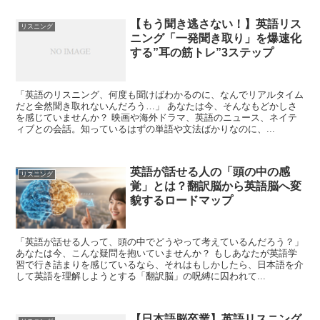
【もう聞き逃さない！】英語リス
リスニング
ニング「一発聞き取り」を爆速化
する”耳の筋トレ”3ステップ
「英語のリスニング、何度も聞けばわかるのに、なんでリアルタイム
だと全然聞き取れないんだろう…」 あなたは今、そんなもどかしさ
を感じていませんか？ 映画や海外ドラマ、英語のニュース、ネイテ
ィブとの会話。知っているはずの単語や文法ばかりなのに、...
英語が話せる人の「頭の中の感
リスニング
覚」とは？翻訳脳から英語脳へ変
貌するロードマップ
「英語が話せる人って、頭の中でどうやって考えているんだろう？」
あなたは今、こんな疑問を抱いていませんか？ もしあなたが英語学
習で行き詰まりを感じているなら、それはもしかしたら、日本語を介
して英語を理解しようとする「翻訳脳」の呪縛に囚われて...
【日本語脳卒業】英語リスニング