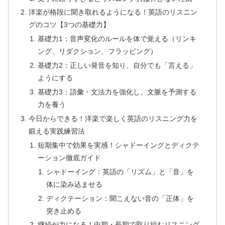
洋楽が格段に聞き取れるようになる！英語のリスニン
グのコツ【3つの基礎力】
基礎力1：音声変化のルールを体で覚える（リンキ
ング、リダクション、フラッピング）
基礎力2：正しい発音を知り、自分でも「言える」
ようにする
基礎力3：語彙・文法力を強化し、文脈を予測する
力を養う
今日からできる！洋楽で楽しく英語のリスニング力を
鍛える実践練習法
短期集中で効果を実感！シャドーイングとディクテ
ーション徹底ガイド
シャドーイング：英語の「リズム」と「音」を
体に染み込ませる
ディクテーション：聞こえない音の「正体」を
突き止める
継続が力になる！中期・長期で取り組むリスニング