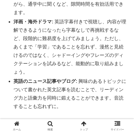
がら、通学中に聞くなど、隙間時間を有効活用でき
ます。
洋画・海外ドラマ:
英語字幕付きで視聴し、内容が理
解できるようになったら字幕なしで再挑戦するな
ど、段階的に難易度を上げてみましょう。ただし、
あくまで「学習」であることを忘れず、漫然と見続
けるのではなく、シャドーイングやフレーズのディ
クテーションを試みるなど、能動的に取り組みまし
ょう。
英語のニュース記事やブログ:
興味のあるトピックに
ついて書かれた英文記事を読むことで、リーディン
グ力と語彙力を同時に鍛えることができます。音読
することも忘れずに。
これらのコンテンツに触れる際は、「全てを理解しよう」
ホーム
検索
トップ
サイドバー
とするよりも、まずは「全体像を掴む」ことに集中しまし