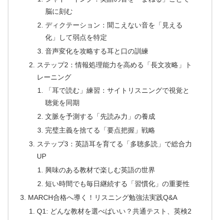
脳に刻む
ディクテーション：聞こえない音を「見える
化」して弱点を特定
音声変化を攻略する耳と口の訓練
ステップ2：情報処理能力を高める「長文攻略」ト
レーニング
「耳で読む」練習：サイトリスニングで視覚と
聴覚を同期
文脈を予測する「先読み力」の養成
完璧主義を捨てる「要点把握」戦略
ステップ3：英語耳を育てる「多聴多読」で総合力
UP
興味のある教材で楽しむ英語の世界
短い時間でも毎日継続する「習慣化」の重要性
MARCH合格へ導く！リスニング勉強法実践Q&A
Q1: どんな教材を選べばいい？共通テスト、英検2