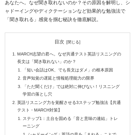
あなたへ。なぜ聞き取れないのか？その原因を解明し、シ
ャドーイングやディクテーションなど効果的な勉強法で
「聞き取れる」感覚を掴む秘訣を徹底解説。
目次
MARCH志望の君へ。なぜ共通テスト英語リスニングの
長文は「聞き取れない」のか？
「短い会話はOK、でも長文はダメ」の根本原因
音声知覚の遅延と情報処理能力の限界
「ただ聞くだけ」では絶対に伸びない！リスニング
学習の落とし穴
英語リスニング力を覚醒させる3ステップ勉強法【共通
テスト・MARCH対策】
ステップ1：土台を固める「音と意味の連結」トレ
ーニング
シャドーイング：英語の音を「まねる」ことで