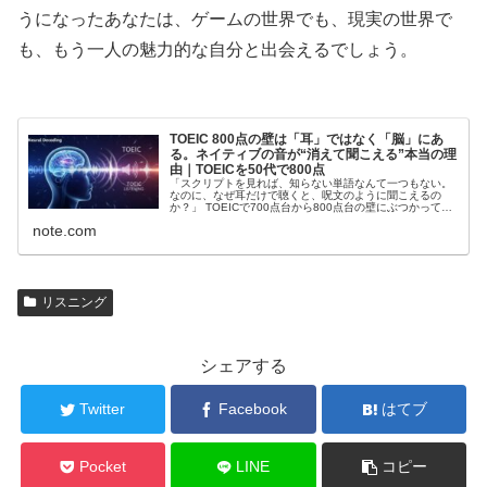
うになったあなたは、ゲームの世界でも、現実の世界で
も、もう一人の魅力的な自分と出会えるでしょう。
TOEIC 800点の壁は「耳」ではなく「脳」にあ
る。ネイティブの音が“消えて聞こえる”本当の理
由｜TOEICを50代で800点
「スクリプトを見れば、知らない単語なんて一つもない。
なのに、なぜ耳だけで聴くと、呪文のように聞こえるの
か？」 TOEICで700点台から800点台の壁にぶつかってい
る方の多くが、この絶望感に苛まれています。シャドーイ
note.com
ングを何百回繰り返しても、公式問題集を1.2倍速で回して
も、本番のPart 2で「……今の、何て言った...
リスニング
シェアする
Twitter
Facebook
はてブ
Pocket
LINE
コピー