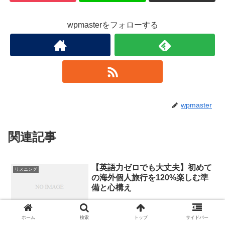
wpmasterをフォローする
wpmaster
関連記事
【英語力ゼロでも大丈夫】初めて
リスニング
の海外個人旅行を120%楽しむ準
備と心構え
「海外旅行に行きたいけど、英語が話せないから…」「個人旅行はも
ホーム
検索
トップ
サイドバー