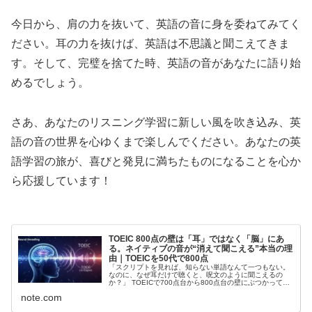
今日から、肩の力を抜いて、英語の音に身を委ねてみてく
ださい。耳の力を抜けば、英語は不思議と聞こえてきま
す。そして、完璧を捨てた時、英語の音があなたに語り始
めるでしょう。
さあ、あなたのリスニング学習に新しい風を吹き込み、英
語の音の世界を心ゆくまで楽しんでください。あなたの英
語学習の旅が、喜びと発見に満ちたものになることを心か
ら応援しています！
TOEIC 800点の壁は「耳」ではなく「脳」にあ
る。ネイティブの音が“消えて聞こえる”本当の理
由｜TOEICを50代で800点
「スクリプトを見れば、知らない単語なんて一つもない。
なのに、なぜ耳だけで聴くと、呪文のように聞こえるの
か？」 TOEICで700点台から800点台の壁にぶつかってい
る方の多くが、この絶望感に苛まれています。シャドーイ
note.com
ングを何百回繰り返しても、公式問題集を1.2倍速で回して
も、本番のPart 2で「……今の、何て言った...