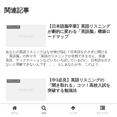
関連記事
【日本語脳卒業】英語リスニング
リスニング
が劇的に変わる「英語脳」構築ロ
ードマップ
あなたの英語リスニングはなぜ伸び悩む？日本語を介さずに聞ける
「英語脳」の作り方 「英語のリスニングが全然できません。倍速、
音読、ディクテーションなどいろいろ試しているのに、日本語を介さ
ないと理解できないんです…。」 もしあなたが今、このよう...
【中3必見】英語リスニングの
リスニング
「聞き取れる」コツ！高校入試を
突破する勉強法
メタディスクリプション: 中3生の英語リスニングに特化した「聞け
る」コツを大公開！高校入試対策から日常学習まで、現役高校生が実
ホーム
検索
トップ
サイドバー
践した具体的な勉強法と心構えを徹底解説します。今日からあなたも