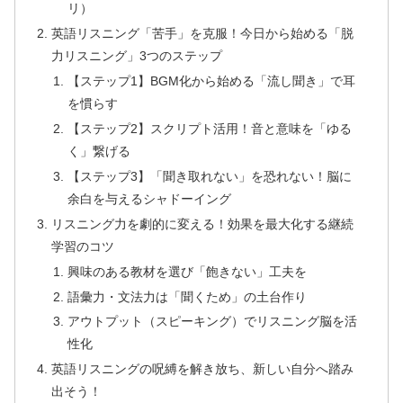
リ）
英語リスニング「苦手」を克服！今日から始める「脱
力リスニング」3つのステップ
【ステップ1】BGM化から始める「流し聞き」で耳
を慣らす
【ステップ2】スクリプト活用！音と意味を「ゆる
く」繋げる
【ステップ3】「聞き取れない」を恐れない！脳に
余白を与えるシャドーイング
リスニング力を劇的に変える！効果を最大化する継続
学習のコツ
興味のある教材を選び「飽きない」工夫を
語彙力・文法力は「聞くため」の土台作り
アウトプット（スピーキング）でリスニング脳を活
性化
英語リスニングの呪縛を解き放ち、新しい自分へ踏み
出そう！