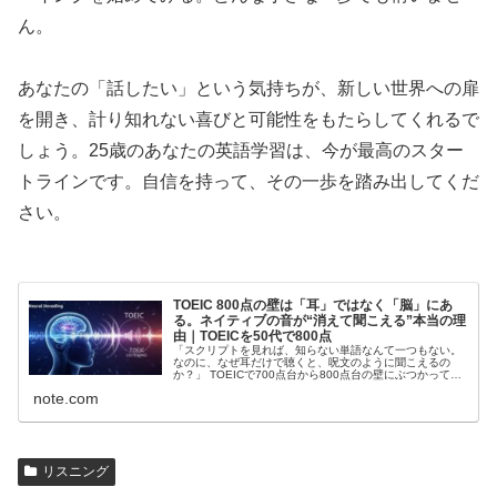
ん。
あなたの「話したい」という気持ちが、新しい世界への扉
を開き、計り知れない喜びと可能性をもたらしてくれるで
しょう。25歳のあなたの英語学習は、今が最高のスター
トラインです。自信を持って、その一歩を踏み出してくだ
さい。
TOEIC 800点の壁は「耳」ではなく「脳」にあ
る。ネイティブの音が“消えて聞こえる”本当の理
由｜TOEICを50代で800点
「スクリプトを見れば、知らない単語なんて一つもない。
なのに、なぜ耳だけで聴くと、呪文のように聞こえるの
か？」 TOEICで700点台から800点台の壁にぶつかってい
る方の多くが、この絶望感に苛まれています。シャドーイ
note.com
ングを何百回繰り返しても、公式問題集を1.2倍速で回して
も、本番のPart 2で「……今の、何て言った...
リスニング