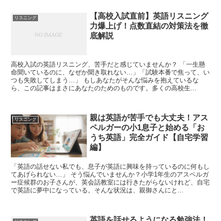
【高校入試直前】英語リスニング
リスニング
力爆上げ！点数直結の対策法を徹
底解説
高校入試の英語リスニング、苦手だと感じていませんか？ 「一生懸
命聞いているのに、なぜか聞き取れない…」「試験本番で焦って、い
つも失敗してしまう…」 もしあなたがそんな悩みを抱えているな
ら、この記事はまさにあなたのためのものです。多くの高校生...
親は英語が苦手でも大丈夫！アス
リスニング
ペルガーの小1息子と始める「お
うち英語」完全ガイド【自宅学習
編】
「英語の話せない私でも、息子が英語に興味を持っているのに何もし
てあげられない…」 そう悩んでいませんか？小学1年生のアスペルガ
ー症候群のお子さんが、英会話教室には行きたがらないけれど、自宅
で英語に夢中になっている。そんな状況は、親御さんにと...
英語を話せるようになる勉強法！