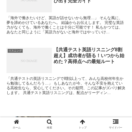
び出す完全ガイド
「海外で働きたいけど、英語が話せないから無理…」 そんな風に、
夢を諦めかけているあなたへ。 結論からお伝えします。 完璧な英語
力がなくても、海外で働くことは十分に可能です！ 私もかつては、
あなたと同じように「英語力がないと海外ではやっていけ...
【共通テスト英語リスニング8割
リスニング
超え】成功者が語る！いつから始
めた？高得点への最短ルート
「共通テストの英語リスニングで8割以上って、みんな高校何年生か
ら勉強してるんだろう…」 もしあなたが今、そんな不安を抱えてい
る高校生なら、安心してください。その疑問、この記事がズバリ解決
します。 共通テスト英語リスニングは、配点がリーディン...
英語が話せるのに日本の英語テストで満
点が取れないのはなぜ？【帰国子女のリ
ホーム
検索
トップ
サイドバー
アル】