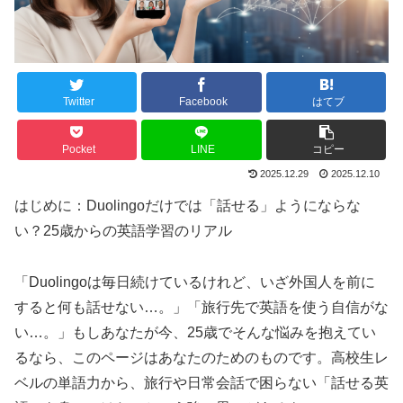
Twitter
Facebook
はてブ
Pocket
LINE
コピー
2025.12.29
2025.12.10
はじめに：Duolingoだけでは「話せる」ようにならな
い？25歳からの英語学習のリアル
「Duolingoは毎日続けているけれど、いざ外国人を前に
すると何も話せない…。」「旅行先で英語を使う自信がな
い…。」もしあなたが今、25歳でそんな悩みを抱えてい
るなら、このページはあなたのためのものです。高校生レ
ベルの単語力から、旅行や日常会話で困らない「話せる英