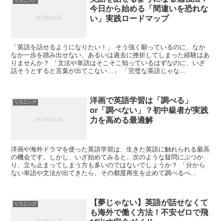
リスニング
今日から始める「間違いを恐れな
い」実践ロードマップ
「英語を話せるようになりたい！」 そう強く願っているのに、なか
なか一歩を踏み出せない、あるいは過去に挫折してしまった経験はあ
りませんか？ 「文法や単語はそこそこ知っているはずなのに、いざ
話そうとすると言葉が出てこない…」 「完璧な英語じゃな...
洋画で英語学習は「調べる」
リスニング
or「調べない」？初中級者が実践
力を高める最適解
洋画や海外ドラマを使った英語学習は、生きた英語に触れられる最高
の機会です。しかし、いざ始めてみると、次のような疑問にぶつか
り、立ち止まってしまう方も多いのではないでしょうか？ 「分から
ない単語や文法が出てきたら、その都度再生を止めて調べるべ...
【夢じゃない】英語が話せなくて
リスニング
も海外で働く方法！不安ゼロで飛